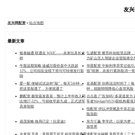
友兴网
友兴网配资
»
站点地图
最新文章
银泰融通 联通在 WAIC——未来玩具长这
弘盛配资 擦亮科创租赁品牌
样
力矿山无人驾驶企业登陆港交
牛股远期策略 迪威尔股价盘中大跌超
华星配资 中标利率异常过低引
12%，公司回应业绩下滑与可转债发行影
指”猜测，农发行紧急取消一
响
爱一配 便秘试试这样“敲”，每天5分钟，
名鼎配资 别再说没时间了！每天
把这里敲透了，大便就通了
钟，就能悄悄降低心血管风险
鹏配资 极智嘉发盈喜：预计上半年收入同
点点盈 广告加码+多渠道发力
比增27-32%，亏损收窄超九成，正式进军
军者Wayfair(WUS)获机构看涨
具身智能
悦配资 伊以冲突燃及中东石油
险加剧
鼎茂策略 格局已定！比亚迪1
东方汇赢 李学武：以瓷为梦，
放世界
金来源 开盘：美股周五低开 科技股再遭重
速配发金融网 美股开盘丨三