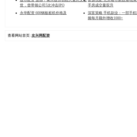
股市配资 遗憾！菊乐股份创始人童恩文去
富源优配 北京楼市新政落地
世，曾带领公司5次冲击IPO
手房成交量双升
永华配资 600钢板桩机价格及
深富策略 手机副业：一部手
频每月额外增收1000+
查看网站首页:
友兴网配资