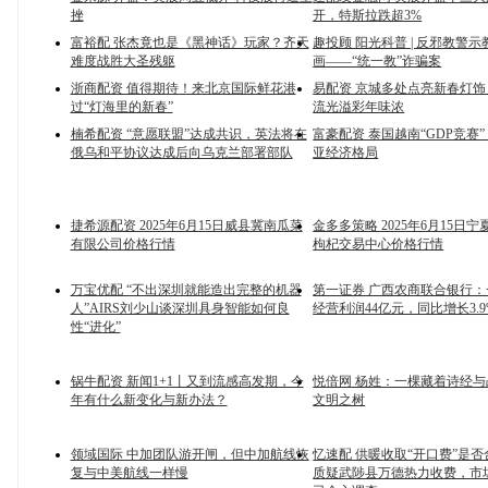
挫
开，特斯拉跌超3%
富裕配 张杰竟也是《黑神话》玩家？齐天
趣投顾 阳光科普 | 反邪教警
难度战胜大圣残躯
画——“统一教”诈骗案
浙商配资 值得期待！来北京国际鲜花港
易配资 京城多处点亮新春灯
过“灯海里的新春”
流光溢彩年味浓
楠希配资 “意愿联盟”达成共识，英法将在
富豪配资 泰国越南“GDP竞赛
俄乌和平协议达成后向乌克兰部署部队
亚经济格局
捷希源配资 2025年6月15日威县冀南瓜菜
金多多策略 2025年6月15日宁
有限公司价格行情
枸杞交易中心价格行情
万宝优配 “不出深圳就能造出完整的机器
第一证券 广西农商联合银行
人”AIRS刘少山谈深圳具身智能如何良
经营利润44亿元，同比增长3.9
性“进化”
锅牛配资 新闻1+1丨又到流感高发期，今
悦倍网 杨姓：一棵藏着诗经
年有什么新变化与新办法？
文明之树
领域国际 中加团队游开闸，但中加航线恢
忆速配 供暖收取“开口费”是
复与中美航线一样慢
质疑武陟县万德热力收费，市