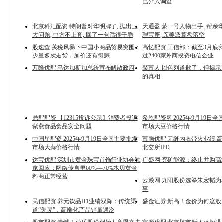
已介入调查
北京科汇配资 特朗普对华明牌了, 抛出三
天通盈 蒙一号人物出手, 帮亲
大问题, 中方不上套, 回了一句话很干脆
理宝座, 亲美派算盘落空
股速查 关税风暴下中国小商品贸易突围：
高忆配资 工信部：截至3月底
少量多次走货，加价还有得赚
过2400家外商投资电信企业
万隆优配 马达加斯加总统宣布解散政府
聚富人 以色列道歉了，但揭
的真相
鼎配配资 【12315投诉公示】消费者投诉
希恩配资网 2025年9月19日
紫燕食品食品安全问题
市场大豆价格行情
中国星配资 2025年9月19日全国主要批发
富腾优配 无缝内衣带火业绩 
市场大蒜价格行情
北交所IPO
达宝优配 深圳市黄金珠宝首饰行业协会独
广盛网 兖矿能源：终止并购高
家回应：网络传言里60%—70%水贝黄金
料商正常经营
云燚网 九阳股份选举朱宏韬
事
民信配资 养元饮品H1业绩双降：传统渠
盛金证券 新高！金价为何这般
道“失灵”，高端化产品销量遇冷